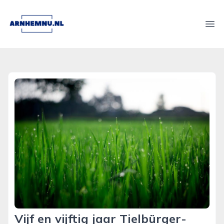
arnhemnu.nl
Ope
Vijf en vijftig jaar Tielbürger-