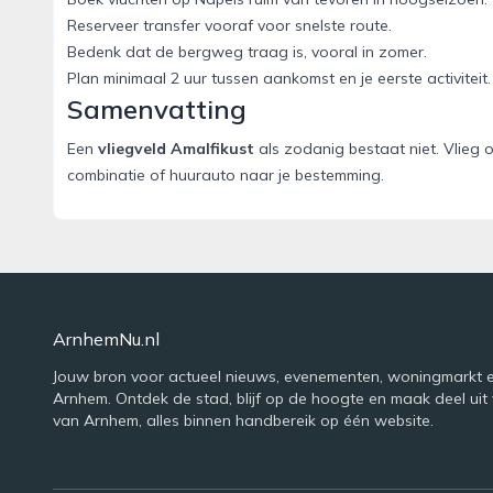
Reserveer transfer vooraf voor snelste route.
Bedenk dat de bergweg traag is, vooral in zomer.
Plan minimaal 2 uur tussen aankomst en je eerste activiteit.
Samenvatting
Een
vliegveld Amalfikust
als zodanig bestaat niet. Vlieg 
combinatie of huurauto naar je bestemming.
ArnhemNu.nl
Jouw bron voor actueel nieuws, evenementen, woningmarkt e
Arnhem. Ontdek de stad, blijf op de hoogte en maak deel uit 
van Arnhem, alles binnen handbereik op één website.