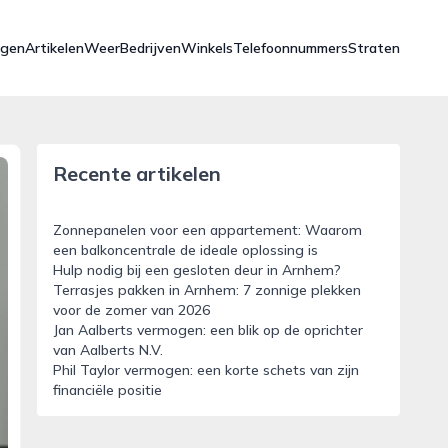
ngen
Artikelen
Weer
Bedrijven
Winkels
Telefoonnummers
Straten
Recente artikelen
Zonnepanelen voor een appartement: Waarom
een balkoncentrale de ideale oplossing is
Hulp nodig bij een gesloten deur in Arnhem?
Terrasjes pakken in Arnhem: 7 zonnige plekken
voor de zomer van 2026
Jan Aalberts vermogen: een blik op de oprichter
van Aalberts N.V.
Phil Taylor vermogen: een korte schets van zijn
financiële positie