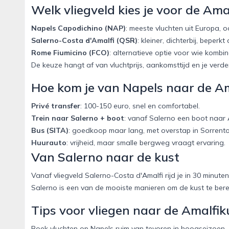
Welk vliegveld kies je voor de Ama
Napels Capodichino (NAP)
: meeste vluchten uit Europa, oo
Salerno-Costa d'Amalfi (QSR)
: kleiner, dichterbij, beperkt
Rome Fiumicino (FCO)
: alternatieve optie voor wie komb
De keuze hangt af van vluchtprijs, aankomsttijd en je verder
Hoe kom je van Napels naar de Am
Privé transfer
: 100-150 euro, snel en comfortabel.
Trein naar Salerno + boot
: vanaf Salerno een boot naar A
Bus (SITA)
: goedkoop maar lang, met overstap in Sorrento
Huurauto
: vrijheid, maar smalle bergweg vraagt ervaring.
Van Salerno naar de kust
Vanaf vliegveld Salerno-Costa d'Amalfi rijd je in 30 minut
Salerno is een van de mooiste manieren om de kust te bere
Tips voor vliegen naar de Amalfik
Boek vluchten op Napels ruim van tevoren in hoogseizoen.