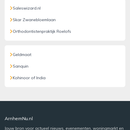
Saleswizard.nl
Skar Zwanebloemlaan
Orthodontistenpraktijk Roelofs
Geldmaat
Sanquin
Kohinoor of India
ArnhemNu.nl
Jouw bron voor actueel nieuws, evenementen, woningmarkt en