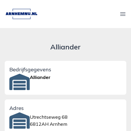
arnhemnu.nl
Ope
Alliander
Bedrijfsgegevens
Alliander
Adres
Utrechtseweg 68
6812AH Arnhem