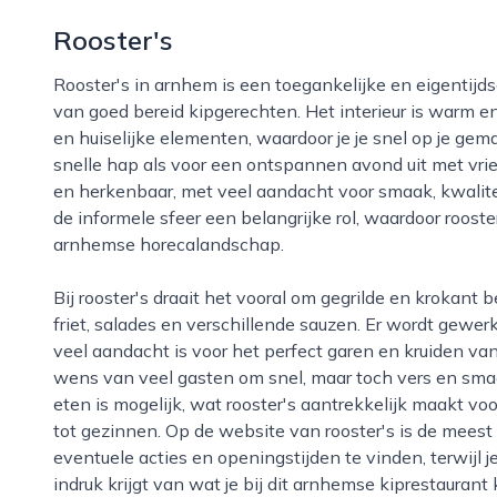
Rooster's
Rooster's in arnhem is een toegankelijke en eigentijdse eetgelegenheid die zich richt op liefhebbers
van goed bereid kipgerechten. Het interieur is warm 
en huiselijke elementen, waardoor je je snel op je ge
snelle hap als voor een ontspannen avond uit met vrie
en herkenbaar, met veel aandacht voor smaak, kwalitei
de informele sfeer een belangrijke rol, waardoor rooste
arnhemse horecalandschap.
Bij rooster's draait het vooral om gegrilde en krokant bereide kip, aangevuld met bijgerechten zoals
friet, salades en verschillende sauzen. Er wordt gewer
veel aandacht is voor het perfect garen en kruiden van
wens van veel gasten om snel, maar toch vers en smaa
eten is mogelijk, wat rooster's aantrekkelijk maakt vo
tot gezinnen. Op de website van rooster's is de meest
eventuele acties en openingstijden te vinden, terwijl 
indruk krijgt van wat je bij dit arnhemse kiprestauran