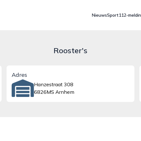
Nieuws
Sport
112-meldi
Rooster's
Adres
Hanzestraat 308
6826MS Arnhem