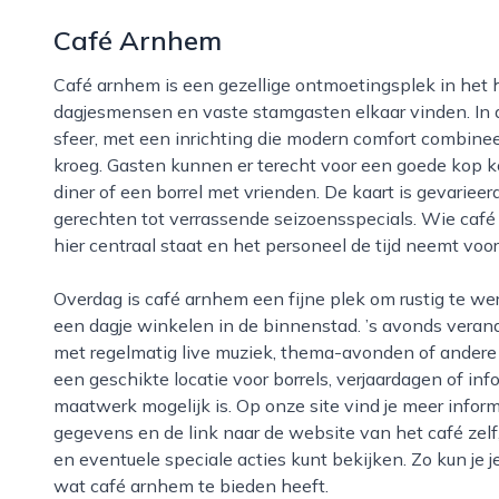
Café Arnhem
Café arnhem is een gezellige ontmoetingsplek in het hart van arnhem, waar buurtbewoners,
dagjesmensen en vaste stamgasten elkaar vinden. In 
sfeer, met een inrichting die modern comfort combinee
kroeg. Gasten kunnen er terecht voor een goede kop ko
diner of een borrel met vrienden. De kaart is gevarieer
gerechten tot verrassende seizoensspecials. Wie café 
hier centraal staat en het personeel de tijd neemt voo
Overdag is café arnhem een fijne plek om rustig te werken, af te spreken of even bij te komen van
een dagje winkelen in de binnenstad. ’s avonds verand
met regelmatig live muziek, thema-avonden of andere
een geschikte locatie voor borrels, verjaardagen of in
maatwerk mogelijk is. Op onze site vind je meer inform
gegevens en de link naar de website van het café zelf
en eventuele speciale acties kunt bekijken. Zo kun je
wat café arnhem te bieden heeft.