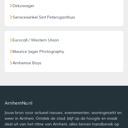
Dirkzwager
Servicewinkel Sint Petersgasthuis
Eurocall / Western Union
Maurice Jager Photography
Arnhemse Boys
ArnhemNu.nl
Jouw bron voor actueel nieuws, evenementen, woningmarkt en
weer in Arnhem. Ontdek de stad, blijf op de hoogte en maak
deel uit van het ritme van Arnhem, alles binnen handbereik op