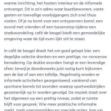
warme inrichting, het houten interieur en de informele
ontvangst. Dit is zo’n adres waar buurtbewoners, vaste
gasten en toevallige voorbijgangers zich snel thuis
voelen. Of je nu komt voor een ontspannen borrel, een
avond met vrienden of een tussenstop tijdens een
stadswandeling, café de beugel biedt een gemoedelijke
omgeving waar de tijd even lijkt stil te staan.
In café de beugel draait het om goed getapt bier, een
degelijke selectie dranken en een prettige, no-nonsense
benadering. Op drukke avonden hangt er een levendige
sfeer, terwijl je doordeweeks juist rustig kunt bijkomen
aan de bar of aan een tafeltje. Regelmatig worden er
informele activiteiten georganiseerd, variërend van
spontane borrels tot avonden waarop sportwedstrijden
gezamenlijk op tv worden gevolgd. De muziek staat over
het algemeen op een prettig niveau, zodat er ruimte
blijft voor gesprek. Wie meer praktische informatie
zoekt, zoals openingstijden en speciale acties, kan via