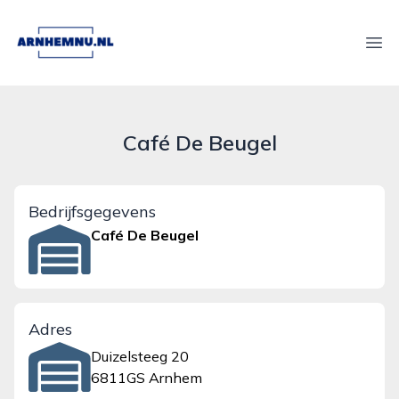
arnhemnu.nl
Ope
Café De Beugel
Bedrijfsgegevens
Café De Beugel
Adres
Duizelsteeg 20
6811GS Arnhem