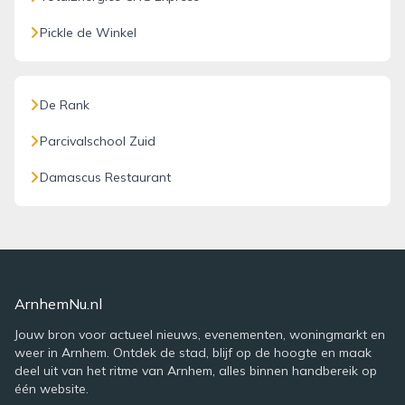
Pickle de Winkel
De Rank
Parcivalschool Zuid
Damascus Restaurant
ArnhemNu.nl
Jouw bron voor actueel nieuws, evenementen, woningmarkt en
weer in Arnhem. Ontdek de stad, blijf op de hoogte en maak
deel uit van het ritme van Arnhem, alles binnen handbereik op
één website.