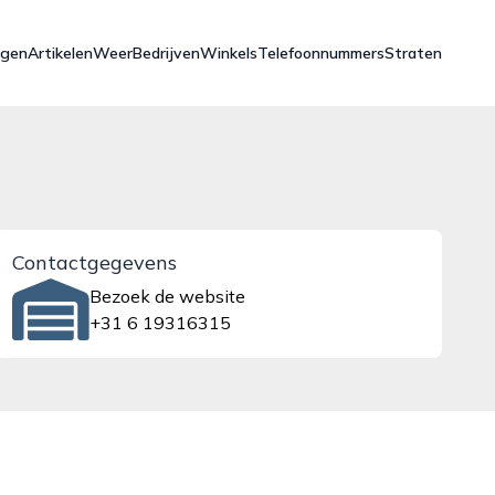
ngen
Artikelen
Weer
Bedrijven
Winkels
Telefoonnummers
Straten
Contactgegevens
Bezoek de website
+31 6 19316315