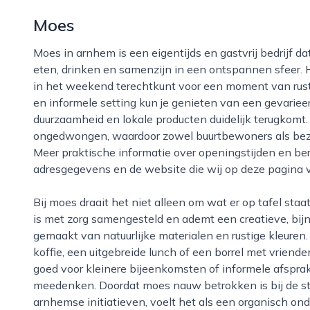
Moes
Moes in arnhem is een eigentijds en gastvrij bedrijf dat zich richt op mensen die houden van goed
eten, drinken en samenzijn in een ontspannen sfeer. 
in het weekend terechtkunt voor een moment van rust
en informele setting kun je genieten van een gevariee
duurzaamheid en lokale producten duidelijk terugkomt. 
ongedwongen, waardoor zowel buurtbewoners als bezoe
Meer praktische informatie over openingstijden en ber
adresgegevens en de website die wij op deze pagina 
Bij moes draait het niet alleen om wat er op tafel staat, maar ook om de totale beleving. Het interieur
is met zorg samengesteld en ademt een creatieve, bijna
gemaakt van natuurlijke materialen en rustige kleuren.
koffie, een uitgebreide lunch of een borrel met vriende
goed voor kleinere bijeenkomsten of informele afspra
meedenken. Doordat moes nauw betrokken is bij de s
arnhemse initiatieven, voelt het als een organisch o