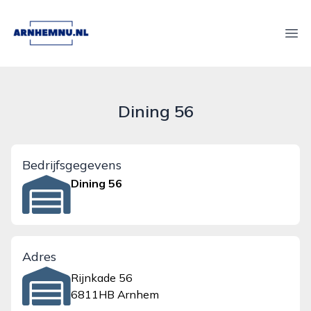
arnhemnu.nl
Ope
Dining 56
Bedrijfsgegevens
Dining 56
Adres
Rijnkade 56
6811HB Arnhem