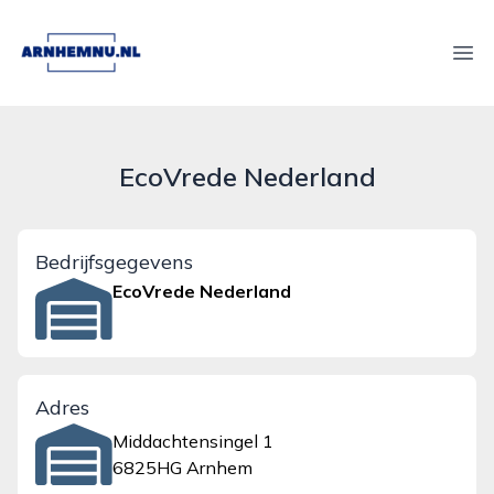
arnhemnu.nl
Ope
EcoVrede Nederland
Bedrijfsgegevens
EcoVrede Nederland
Adres
Middachtensingel 1
6825HG Arnhem