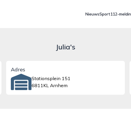
Nieuws
Sport
112-meldi
Julia's
Adres
Stationsplein 151
6811KL Arnhem