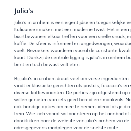
Julia's
Julia's in arnhem is een eigentijdse en toegankelijke eetgelegenheid waar de nadruk ligt op
Italiaanse smaken met een moderne twist. Het is een p
buurtbewoners elkaar treffen voor een snelle snack, 
koffie. De sfeer is informeel en ongedwongen, waardoor 
voelt. Bezoekers waarderen vooral de constante kwalite
kaart. Dankzij de centrale ligging is julia's in arnhem
bent en toch bewust wilt eten.
Bij julia's in arnhem draait veel om verse ingrediënten, herkenbare recepten en efficiënte service. Je
vindt er klassieke gerechten als pasta's, focaccia’s e
diverse koffievarianten. De porties zijn afgestemd op
willen genieten van iets goed bereid en smaakvols. Naas
ook handige opties om mee te nemen, ideaal als je dir
trein. Wie zich vooraf wil oriënteren op het aanbod of
doorklikken naar de website van julia's arnhem via de 
adresgegevens raadplegen voor de snelste route.