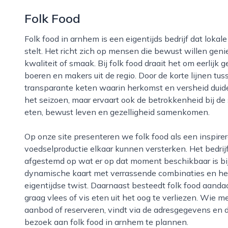
Folk Food
Folk food in arnhem is een eigentijds bedrijf dat lokale smaken, ambacht en duurzaamheid centraal
stelt. Het richt zich op mensen die bewust willen gen
kwaliteit of smaak. Bij folk food draait het om eerlijk
boeren en makers uit de regio. Door de korte lijnen tu
transparante keten waarin herkomst en versheid duideli
het seizoen, maar ervaart ook de betrokkenheid bij de
eten, bewust leven en gezelligheid samenkomen.
Op onze site presenteren we folk food als een inspirerend voorbeeld van hoe horeca en lokale
voedselproductie elkaar kunnen versterken. Het bedrij
afgestemd op wat er op dat moment beschikbaar is bij
dynamische kaart met verrassende combinaties en herk
eigentijdse twist. Daarnaast besteedt folk food aanda
graag vlees of vis eten uit het oog te verliezen. Wie me
aanbod of reserveren, vindt via de adresgegevens en 
bezoek aan folk food in arnhem te plannen.