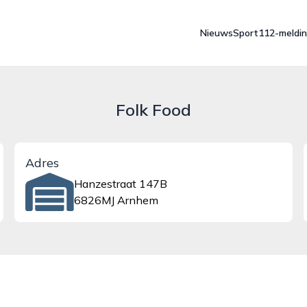
Nieuws
Sport
112-meldi
Folk Food
Adres
Hanzestraat 147B
6826MJ Arnhem