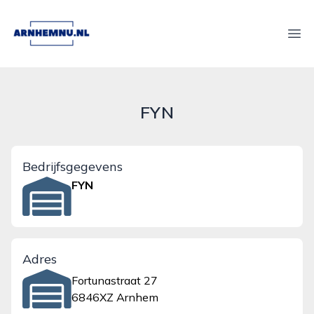
arnhemnu.nl
Ope
FYN
Bedrijfsgegevens
FYN
Adres
Fortunastraat 27
6846XZ Arnhem