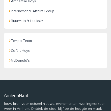
Arnhemse Boys
International Affairs Group
Buurthuis 't Huukske
Tempo-Team
Café t Huys
McDonald's
ArnhemNu.nl
Jouw bron voor actueel nieuws, evenementen, woningmarkt en
weer in Arnhem. Ontdek de stad, blijf op de hoogte en maak