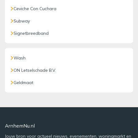
Ceviche Con Cuchara
Subway
Signetbreedband
Wash
ON Letselschade B.V.
Geldmaat
ArnhemNu.nl
Jouw bron voor actueel nieuws, evenementen, woningmarkt en