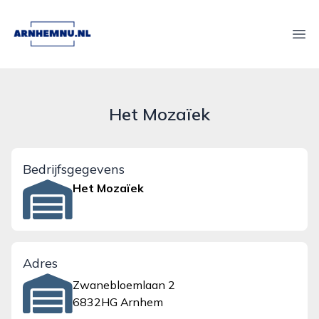
arnhemnu.nl
Ope
Het Mozaïek
Bedrijfsgegevens
Het Mozaïek
Adres
Zwanebloemlaan 2
6832HG Arnhem