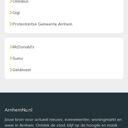
Omnibus
Gigi
Protestantse Gemeente Arnhem
McDonald's
Sumo
Geldmaat
ArnhemNu.nl
Jouw bron voor actueel nieuws, evenementen, woningmarkt en
weer in Arnhem. Ontdek de stad, blijf op de hoogte en maak