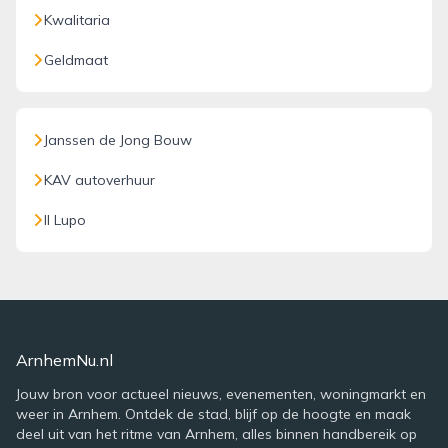
Kwalitaria
Geldmaat
Janssen de Jong Bouw
KAV autoverhuur
Il Lupo
ArnhemNu.nl
Jouw bron voor actueel nieuws, evenementen, woningmarkt en
weer in Arnhem. Ontdek de stad, blijf op de hoogte en maak
deel uit van het ritme van Arnhem, alles binnen handbereik op