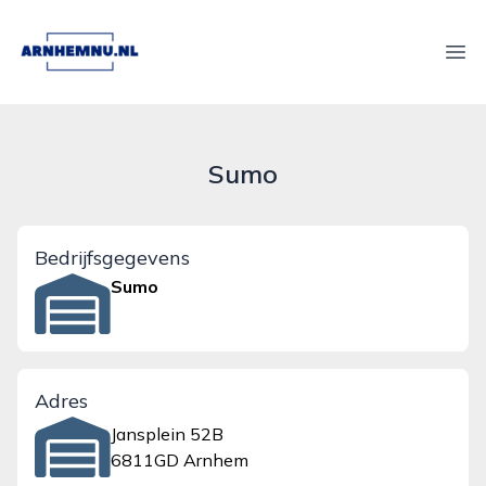
arnhemnu.nl
Ope
Sumo
Bedrijfsgegevens
Sumo
Adres
Jansplein 52B
6811GD Arnhem