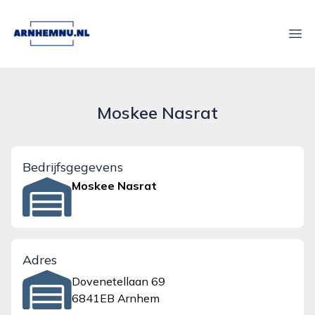
arnhemnu.nl
Ope
Moskee Nasrat
Bedrijfsgegevens
Moskee Nasrat
Adres
Dovenetellaan 69
6841EB Arnhem