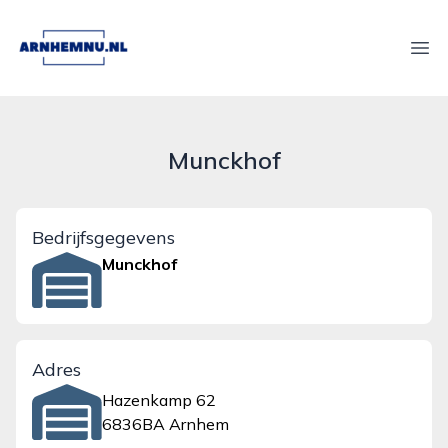
arnhemnu.nl
Ope
Munckhof
Bedrijfsgegevens
Munckhof
Adres
Hazenkamp 62
6836BA Arnhem