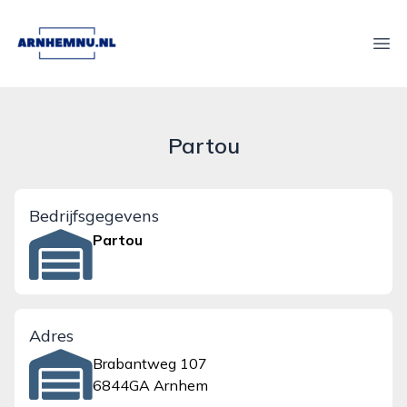
arnhemnu.nl
Ope
Partou
Bedrijfsgegevens
Partou
Adres
Brabantweg 107
6844GA Arnhem