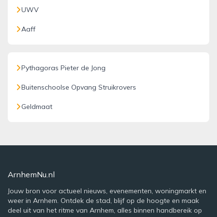
UWV
Aaff
Pythagoras Pieter de Jong
Buitenschoolse Opvang Struikrovers
Geldmaat
ArnhemNu.nl
Jouw bron voor actueel nieuws, evenementen, woningmarkt en
weer in Arnhem. Ontdek de stad, blijf op de hoogte en maak
deel uit van het ritme van Arnhem, alles binnen handbereik op