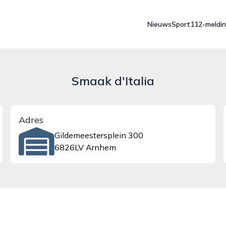
Nieuws
Sport
112-meldi
Smaak d'Italia
Adres
Gildemeestersplein 300
6826LV Arnhem