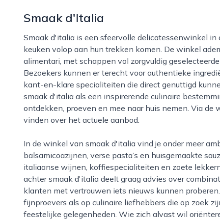
Smaak d'Italia
Smaak d'italia is een sfeervolle delicatessenwinkel in arnhem waar liefhebbers van de italiaanse
keuken volop aan hun trekken komen. De winkel adem
alimentari, met schappen vol zorgvuldig geselecteerde p
Bezoekers kunnen er terecht voor authentieke ingredi
kant-en-klare specialiteiten die direct genuttigd kun
smaak d'italia als een inspirerende culinaire bestemmi
ontdekken, proeven en mee naar huis nemen. Via de we
vinden over het actuele aanbod.
In de winkel van smaak d'italia vind je onder meer ambachtelijke kazen, fijne vleeswaren, olijfolies,
balsamicoazijnen, verse pasta’s en huisgemaakte sauz
italiaanse wijnen, koffiespecialiteiten en zoete lekker
achter smaak d'italia deelt graag advies over combina
klanten met vertrouwen iets nieuws kunnen proberen. He
fijnproevers als op culinaire liefhebbers die op zoek zi
feestelijke gelegenheden. Wie zich alvast wil oriënte