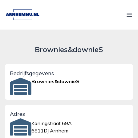
arnhemnu.nl
Ope
Brownies&downieS
Bedrijfsgegevens
Brownies&downieS
Adres
Koningstraat 69A
6811DJ Arnhem