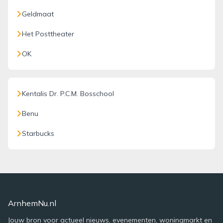
Geldmaat
Het Posttheater
OK
Kentalis Dr. P.C.M. Bosschool
Benu
Starbucks
ArnhemNu.nl
Jouw bron voor actueel nieuws, evenementen, woningmarkt en