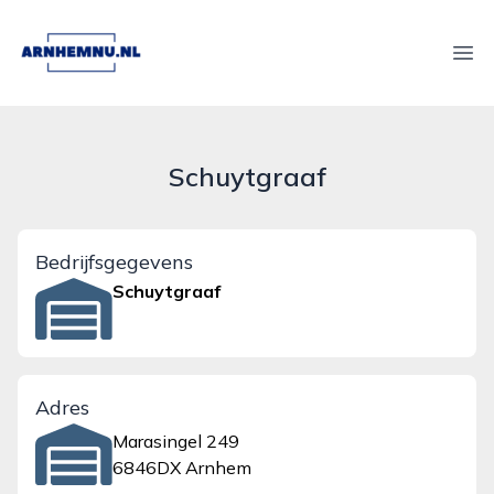
arnhemnu.nl
Ope
Schuytgraaf
Bedrijfsgegevens
Schuytgraaf
Adres
Marasingel 249
6846DX Arnhem