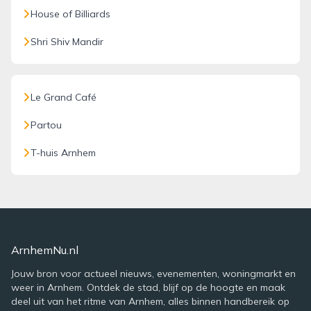
House of Billiards
Shri Shiv Mandir
Le Grand Café
Partou
T-huis Arnhem
ArnhemNu.nl
Jouw bron voor actueel nieuws, evenementen, woningmarkt en
weer in Arnhem. Ontdek de stad, blijf op de hoogte en maak
deel uit van het ritme van Arnhem, alles binnen handbereik op