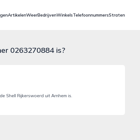
ngen
Artikelen
Weer
Bedrijven
Winkels
Telefoonnummers
Straten
mer 0263270884 is?
 Shell Rijkerswoerd uit Arnhem is.