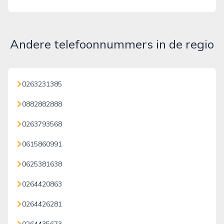
Andere telefoonnummers in de regio
0263231385
0882882888
0263793568
0615860991
0625381638
0264420863
0264426281