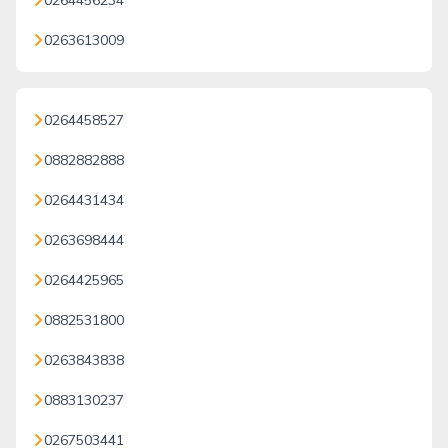
0264456234
0263613009
0264458527
0882882888
0264431434
0263698444
0264425965
0882531800
0263843838
0883130237
0267503441