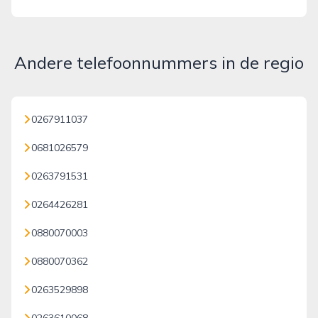
Andere telefoonnummers in de regio
0267911037
0681026579
0263791531
0264426281
0880070003
0880070362
0263529898