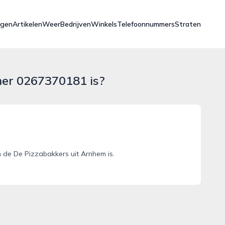
ngen
Artikelen
Weer
Bedrijven
Winkels
Telefoonnummers
Straten
mer 0267370181 is?
de De Pizzabakkers uit Arnhem is.