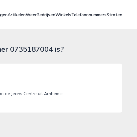
ngen
Artikelen
Weer
Bedrijven
Winkels
Telefoonnummers
Straten
mer 0735187004 is?
 de Jeans Centre uit Arnhem is.