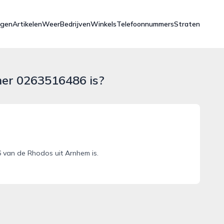
ngen
Artikelen
Weer
Bedrijven
Winkels
Telefoonnummers
Straten
mer 0263516486 is?
 van de Rhodos uit Arnhem is.