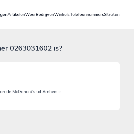
ngen
Artikelen
Weer
Bedrijven
Winkels
Telefoonnummers
Straten
mer 0263031602 is?
n de McDonald's uit Arnhem is.