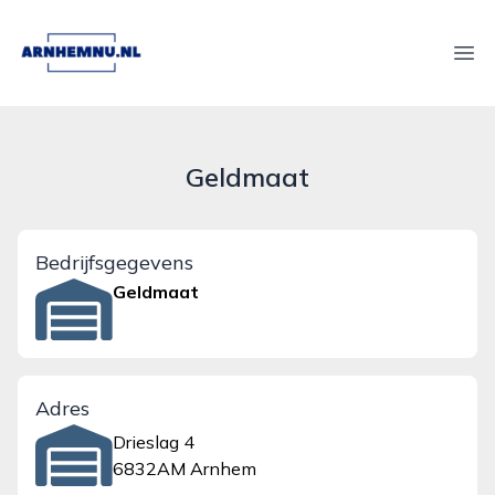
arnhemnu.nl
Ope
Geldmaat
Bedrijfsgegevens
Geldmaat
Adres
Drieslag 4
6832AM Arnhem