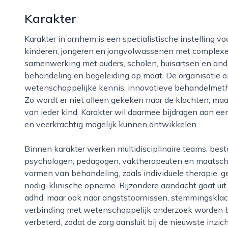
Karakter
Karakter in arnhem is een specialistische instelling voor kinder- en jeugdpsychiatrie, die zich richt op
kinderen, jongeren en jongvolwassenen met complex
samenwerking met ouders, scholen, huisartsen en ande
behandeling en begeleiding op maat. De organisatie o
wetenschappelijke kennis, innovatieve behandelmeth
Zo wordt er niet alleen gekeken naar de klachten, ma
van ieder kind. Karakter wil daarmee bijdragen aan ee
en veerkrachtig mogelijk kunnen ontwikkelen.
Binnen karakter werken multidisciplinaire teams, bestaande uit onder andere psychiaters,
psychologen, pedagogen, vaktherapeuten en maatschap
vormen van behandeling, zoals individuele therapie, 
nodig, klinische opname. Bijzondere aandacht gaat uit
adhd, maar ook naar angststoornissen, stemmingskla
verbinding met wetenschappelijk onderzoek worden 
verbeterd, zodat de zorg aansluit bij de nieuwste inzic