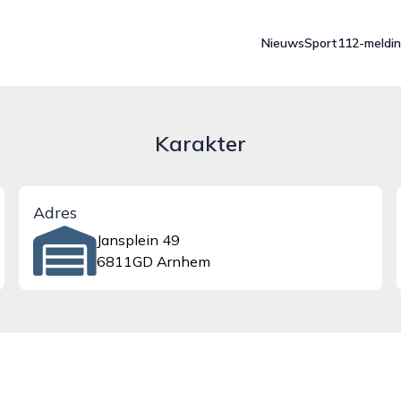
Nieuws
Sport
112-meldi
Karakter
Adres
Jansplein 49
6811GD Arnhem