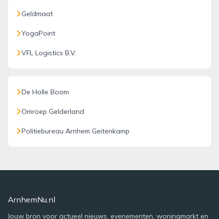
Geldmaat
YogaPoint
VFL Logistics B.V.
De Holle Boom
Omroep Gelderland
Politiebureau Arnhem Geitenkamp
ArnhemNu.nl
Jouw bron voor actueel nieuws, evenementen, woningmarkt en