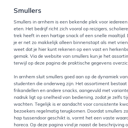
Smullers
Smullers in arnhem is een bekende plek voor iedereen die snel, betaalbaar en zonder gedoe iets wil
eten. Het bedrijf richt zich vooral op reizigers, schol
trek heeft in een hartige snack of een snelle maaltijd.
je er net zo makkelijk alleen binnenstapt als met vrie
weet dat je hier kunt rekenen op een vast en herkenb
gemak. Via de website van smullers kun je het assorti
terwijl op deze pagina de praktische gegevens overzicht
In arnhem sluit smullers goed aan op de dynamiek van de stad, met veel forenzen, dagjesmensen en
studenten die onderweg zijn. Het assortiment bestaat ui
frikandellen en andere snacks, aangevuld met variante
nadruk ligt op snelheid van bediening, zodat je zelfs 
wachten. Tegelijk is er aandacht voor consistente kw
bezoekers regelmatig terugkomen. Doordat smullers zow
hap tussendoor geschikt is, vormt het een vaste waa
horeca. Op deze pagina vind je naast de beschrijving o