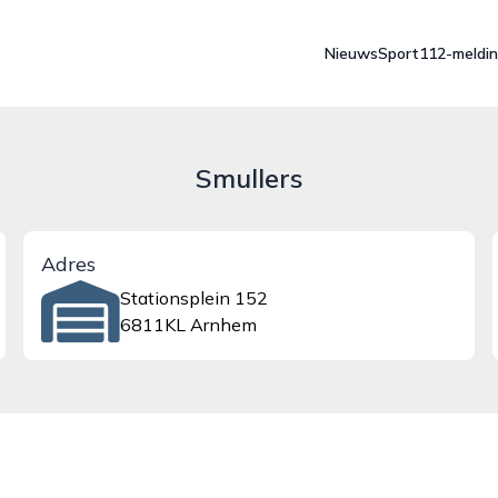
Nieuws
Sport
112-meldi
Smullers
Adres
Stationsplein 152
6811KL Arnhem