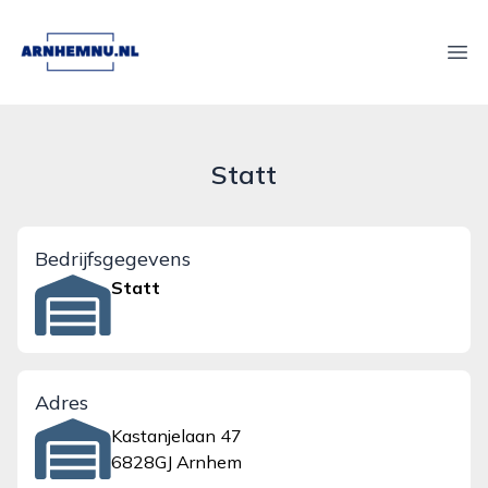
arnhemnu.nl
Ope
Statt
Bedrijfsgegevens
Statt
Adres
Kastanjelaan 47
6828GJ Arnhem