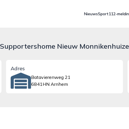
Nieuws
Sport
112-meldi
Supportershome Nieuw Monnikenhuize
Adres
Batavierenweg 21
6841HN Arnhem