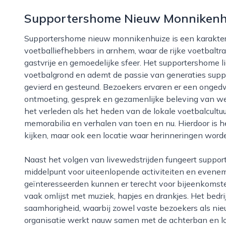
Supportershome Nieuw Monnikenh
Supportershome nieuw monnikenhuize is een karakteristieke ontmoetingsplek voor
voetballiefhebbers in arnhem, waar de rijke voetbalt
gastvrije en gemoedelijke sfeer. Het supportershome li
voetbalgrond en ademt de passie van generaties suppo
gevierd en gesteund. Bezoekers ervaren er een onged
ontmoeting, gesprek en gezamenlijke beleving van wed
het verleden als het heden van de lokale voetbalcultu
memorabilia en verhalen van toen en nu. Hierdoor is h
kijken, maar ook een locatie waar herinneringen word
Naast het volgen van livewedstrijden fungeert supportershome nieuw monnikenhuize als sociaal
middelpunt voor uiteenlopende activiteiten en evene
geïnteresseerden kunnen er terecht voor bijeenkomste
vaak omlijst met muziek, hapjes en drankjes. Het bedri
saamhorigheid, waarbij zowel vaste bezoekers als nie
organisatie werkt nauw samen met de achterban en lok