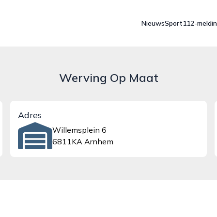
Nieuws
Sport
112-meldi
Werving Op Maat
Adres
Willemsplein 6
6811KA Arnhem