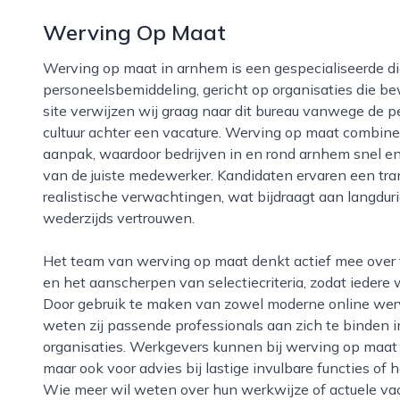
Werving Op Maat
Werving op maat in arnhem is een gespecialiseerde dienstverlener op het gebied van recruitment en
personeelsbemiddeling, gericht op organisaties die be
site verwijzen wij graag naar dit bureau vanwege de 
cultuur achter een vacature. Werving op maat combine
aanpak, waardoor bedrijven in en rond arnhem snel en
van de juiste medewerker. Kandidaten ervaren een tran
realistische verwachtingen, wat bijdraagt aan langduri
wederzijds vertrouwen.
Het team van werving op maat denkt actief mee over functieprofielen, arbeidsmarktcommunicatie
en het aanscherpen van selectiecriteria, zodat iedere w
Door gebruik te maken van zowel moderne online werv
weten zij passende professionals aan zich te binden i
organisaties. Werkgevers kunnen bij werving op maat 
maar ook voor advies bij lastige invulbare functies of
Wie meer wil weten over hun werkwijze of actuele va