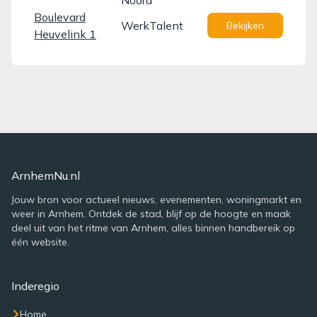
Noord
Boulevard
WerkTalent
Bekijken
Heuvelink 1
ArnhemNu.nl
Jouw bron voor actueel nieuws, evenementen, woningmarkt en
weer in Arnhem. Ontdek de stad, blijf op de hoogte en maak
deel uit van het ritme van Arnhem, alles binnen handbereik op
één website.
Inderegio
Home