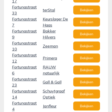
17
Fortunastraat
terStal
Bekijken
33
Fortunastraat
Keurslager De
Bekijken
7
Haas
Fortunastraat
Bakker
Bekijken
9
Hilvers
Fortunastraat
Zeeman
Bekijken
10
Fortunastraat
Primera
Bekijken
12
Fortunastraat
RAUW
Bekijken
6
natuurlijk
Fortunastraat
Gall & Gall
Bekijken
23
Fortunastraat
Schuytgraaf
Bekijken
14
Optiek
Fortunastraat
Janfleur
Bekijken
4