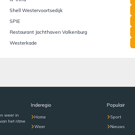
Shell Westervoortsedijk
SPIE
Restaurant Jachthaven Valkenburg
Westerkade
Inderegio
Populair
n weer in
Home
Sport
van het ritme
Weer
Nieuws