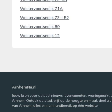
Westervoortsedijk 71A
Westervoortsedijk 73-LB2
Westervoortsedijk 89
Westervoortsedijk 12
ArnhemNu.nl
Jouw bron voor actueel nieuws, evenementen, woningmarkt e
Arnhem. Ontdek de stad, blijf op de hoogte en maak deel uit 
van Arnhem, alles binnen handbereik op één website.