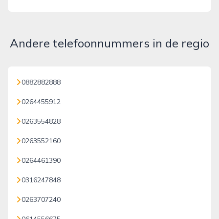
Andere telefoonnummers in de regio
0882882888
0264455912
0263554828
0263552160
0264461390
0316247848
0263707240