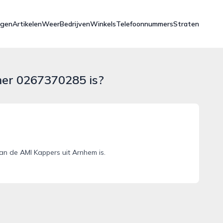
ngen
Artikelen
Weer
Bedrijven
Winkels
Telefoonnummers
Straten
mer 0267370285 is?
n de AMI Kappers uit Arnhem is.