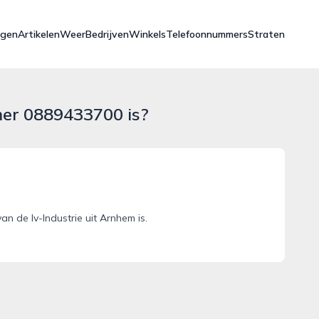
ngen
Artikelen
Weer
Bedrijven
Winkels
Telefoonnummers
Straten
mer 0889433700 is?
 de Iv-Industrie uit Arnhem is.