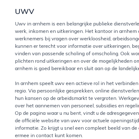
UWV
Uwv in arnhem is een belangrijke publieke dienstverlener voor iedereen die te maken heeft met
werk, inkomen en uitkeringen. Het kantoor in arnhe
werknemers bij vragen over werkloosheid, arbeidsonge
kunnen er terecht voor informatie over uitkeringen, be
vinden van passende scholing of omscholing. Ook wo
plichten rond uitkeringen en over de mogelijkheden om
arnhem is goed bereikbaar en sluit aan op de landelij
In arnhem speelt uwv een actieve rol in het verbinden van werkzoekenden met werkgevers in de
regio. Via persoonlijke gesprekken, online dienstve
hun kansen op de arbeidsmarkt te vergroten. Werkgeve
over het aannemen van personeel, subsidies en regeli
Op de pagina waar u nu bent, vindt u de adresgegeve
de officiële website van uwv voor actuele openingsti
informatie. Zo krijgt u snel een compleet beeld van d
ermee in contact kunt komen.