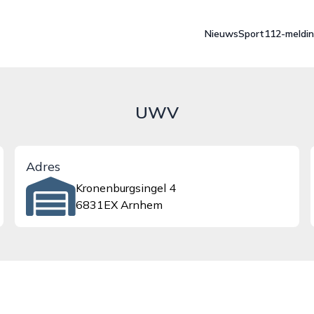
Nieuws
Sport
112-meldi
UWV
Adres
Kronenburgsingel 4
6831EX Arnhem