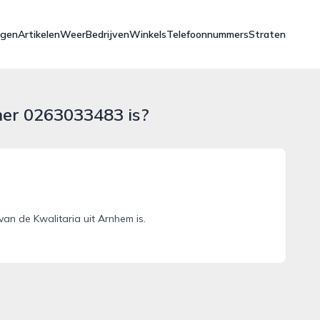
ngen
Artikelen
Weer
Bedrijven
Winkels
Telefoonnummers
Straten
mer 0263033483 is?
n de Kwalitaria uit Arnhem is.