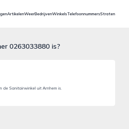
ngen
Artikelen
Weer
Bedrijven
Winkels
Telefoonnummers
Straten
mer 0263033880 is?
de Sanitairwinkel uit Arnhem is.